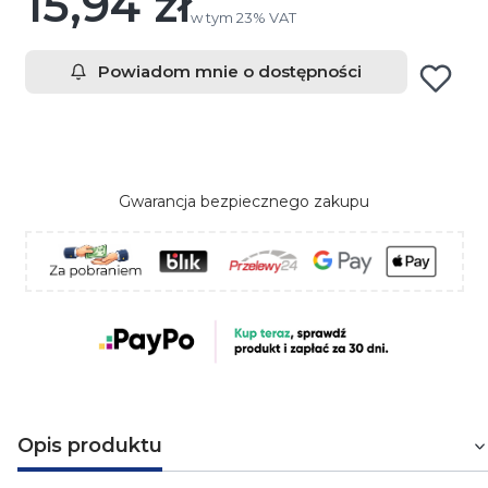
15,94 zł
Cena
w tym 23% VAT
w tym
23%
VAT
Powiadom mnie o dostępności
Gwarancja bezpiecznego zakupu
Opis produktu