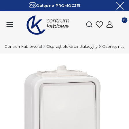
Obłędne PROMOCJE!
ZOBACZ
Ekspresowa dostawa!
Produk
Otwórz wyszukiwark
Centrumkablowe.pl
Osprzęt elektroinstalacyjny
Osprzęt naty