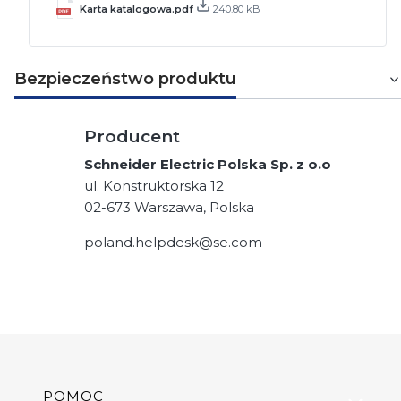
Karta katalogowa.pdf
240.80 kB
Bezpieczeństwo produktu
Producent
Schneider Electric Polska Sp. z o.o
ul. Konstruktorska 12
02-673 Warszawa, Polska
poland.helpdesk@se.com
Linki w stopce
POMOC