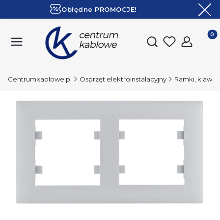
Obłędne PROMOCJE!
ZOBACZ
Ekspresowa dostawa!
Produk
Otwórz wyszukiwark
Centrumkablowe.pl
Osprzęt elektroinstalacyjny
Ramki, klawisze