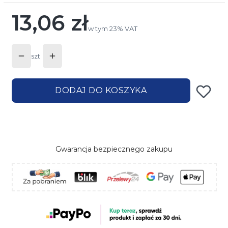
13,06 zł
Cena
w tym 23% VAT
w tym
23%
VAT
szt
DODAJ DO KOSZYKA
Gwarancja bezpiecznego zakupu