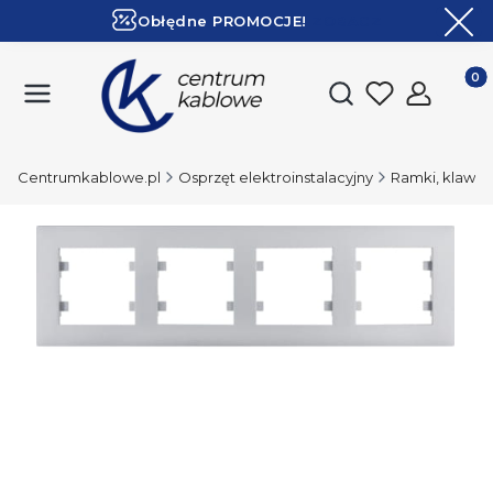
Obłędne PROMOCJE!
ZOBACZ
Ekspresowa dostawa!
Produk
Otwórz wyszukiwark
Centrumkablowe.pl
Osprzęt elektroinstalacyjny
Ramki, klawisze