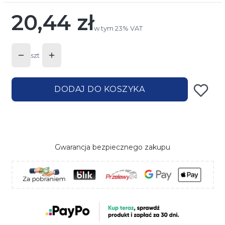
20,44 zł
Cena
w tym 23% VAT
w tym
23%
VAT
szt
DODAJ DO KOSZYKA
Gwarancja bezpiecznego zakupu