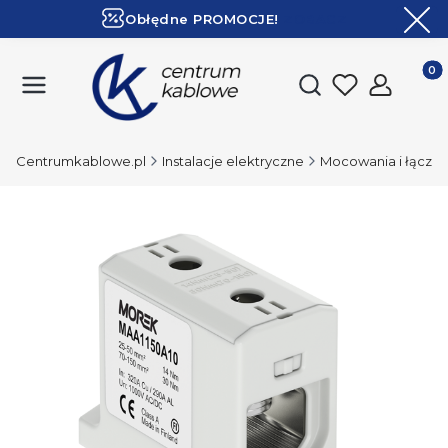
Obłędne PROMOCJE!
ZOBACZ
Ekspresowa dostawa!
Produk
Otwórz wyszukiwark
Centrumkablowe.pl
Instalacje elektryczne
Mocowania i łączen