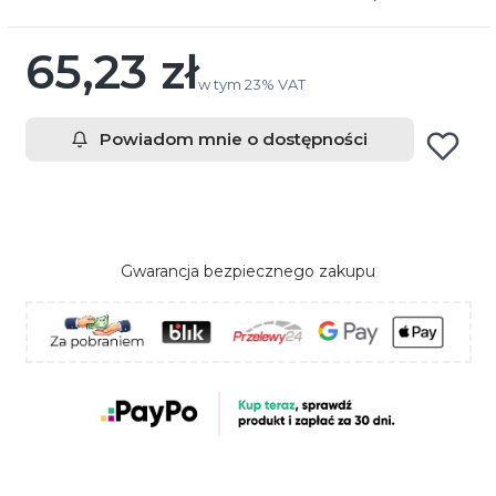
65,23 zł
Cena
w tym 23% VAT
w tym
23%
VAT
Powiadom mnie o dostępności
Gwarancja bezpiecznego zakupu