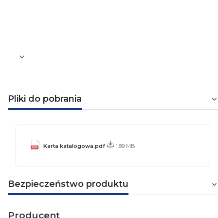
54 mm
Waga [kg]
0,1
Pliki do pobrania
Karta katalogowa.pdf
1.89 MB
Bezpieczeństwo produktu
Producent