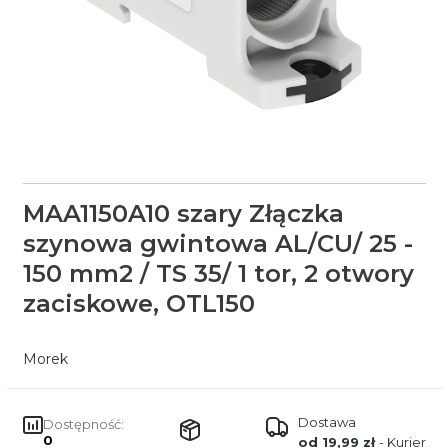
MAA1150A10 szary Złączka
szynowa gwintowa AL/CU/ 25 -
150 mm2 / TS 35/ 1 tor, 2 otwory
zaciskowe, OTL150
Morek
Dostawa
Dostępność:
0
od 19,99 zł
- Kurier