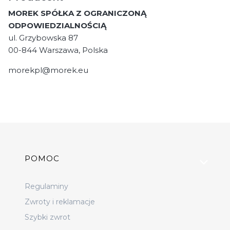
MOREK SPÓŁKA Z OGRANICZONĄ
ODPOWIEDZIALNOŚCIĄ
ul. Grzybowska 87
00-844 Warszawa, Polska
morekpl@morek.eu
Linki w stopce
POMOC
Regulaminy
Zwroty i reklamacje
Szybki zwrot