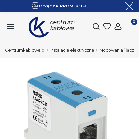
Obłędne PROMOCJE!
ZOBACZ
Ekspresowa dostawa!
Produk
Otwórz wyszukiwark
Centrumkablowe.pl
Instalacje elektryczne
Mocowania i łączen