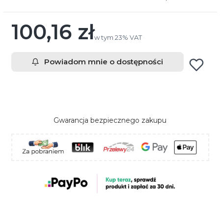
100,16 zł
Cena
w tym 23% VAT
w tym
23%
VAT
Powiadom mnie o dostępności
Gwarancja bezpiecznego zakupu