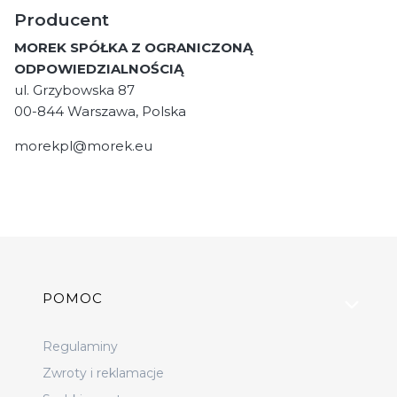
Producent
MOREK SPÓŁKA Z OGRANICZONĄ
ODPOWIEDZIALNOŚCIĄ
ul. Grzybowska 87
00-844 Warszawa, Polska
morekpl@morek.eu
Linki w stopce
POMOC
Regulaminy
Zwroty i reklamacje