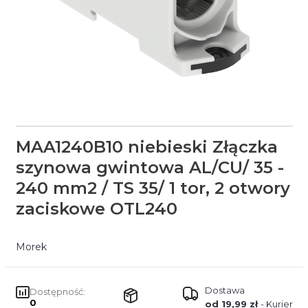
MAA1240B10 niebieski Złączka
szynowa gwintowa AL/CU/ 35 -
240 mm2 / TS 35/ 1 tor, 2 otwory
zaciskowe OTL240
Morek
Dostawa
Dostępność:
0
od 19,99 zł
- Kurier