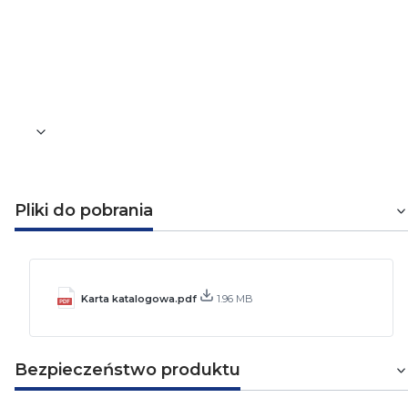
Wysokość
65 mm
Waga [kg]
0,195
Pliki do pobrania
Karta katalogowa.pdf
1.96 MB
Bezpieczeństwo produktu