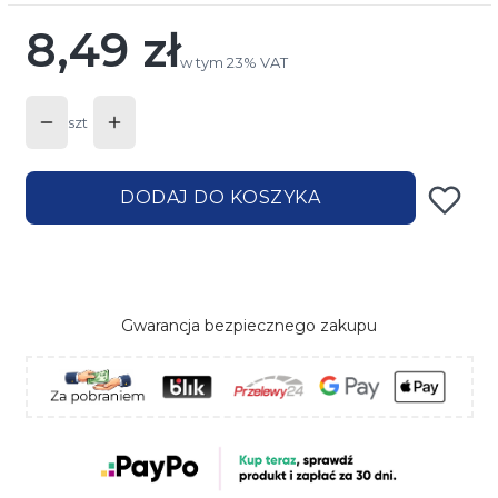
8,49 zł
Cena
w tym 23% VAT
w tym
23%
VAT
szt
DODAJ DO KOSZYKA
Gwarancja bezpiecznego zakupu