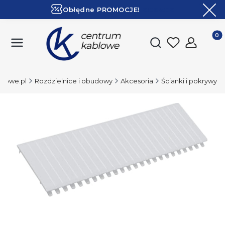
Obłędne PROMOCJE!
ZOBACZ
Ekspresowa dostawa!
Produk
Otwórz wyszukiwark
lowe.pl
Rozdzielnice i obudowy
Akcesoria
Ścianki i pokrywy