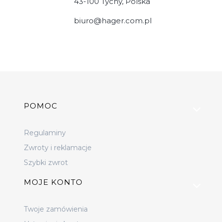
43-100 Tychy, Polska
biuro@hager.com.pl
Linki w stopce
POMOC
Regulaminy
Zwroty i reklamacje
Szybki zwrot
MOJE KONTO
Twoje zamówienia