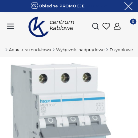
Obłędne PROMOCJE!
ZOBACZ
Ekspresowa dostawa!
Produk
Otwórz wyszukiwark
pl
Aparatura modułowa
Wyłączniki nadprądowe
Trzypolowe