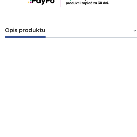
Opis produktu
Pobijak mechaniczny na SDS MAX
do uziomów F825008
Mechaniczny pobijak do składanych uziomów. Pobijak
ułatwia i przyspiesza umieszczenie uziomu w gruncie.
Dane techniczne
Typ mocowania
SDS - max