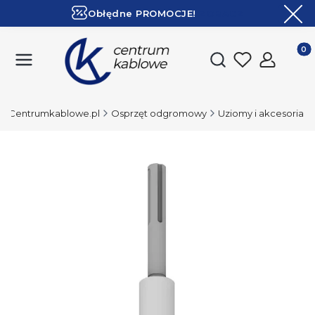
Obłędne PROMOCJE!
ZOBACZ
Ekspresowa dostawa!
Produk
Otwórz wyszukiwark
Centrumkablowe.pl
Osprzęt odgromowy
Uziomy i akcesoria