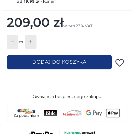
od 19,99 zł
- Kurier
209,00 zł
Cena
w tym 23% VAT
w tym
23%
VAT
szt
DODAJ DO KOSZYKA
Gwarancja bezpiecznego zakupu