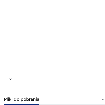
Wersja materiałowa
Stal hartowana
Typ
AN-51A
Do uziomów składanych przedłużanych
Ø16, Ø18 i Ø20
Waga [kg]
0,864
Pliki do pobrania