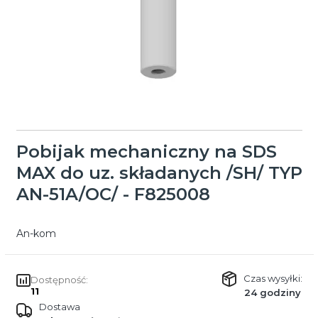
Pobijak mechaniczny na SDS
MAX do uz. składanych /SH/ TYP
AN-51A/OC/ - F825008
An-kom
Czas wysyłki:
Dostępność:
11
24 godziny
Dostawa