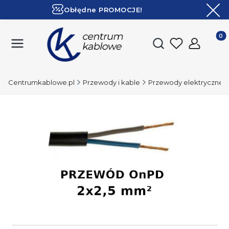
Obłędne PROMOCJE!
ZOBACZ
Ekspresowa dostawa!
Produk
Otwórz wyszukiwark
Centrumkablowe.pl
Przewody i kable
Przewody elektryczne