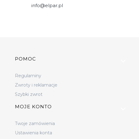
info@elpar.pl
Linki w stopce
POMOC
Regulaminy
Zwroty i reklamacje
Szybki zwrot
MOJE KONTO
Twoje zamówienia
Ustawienia konta