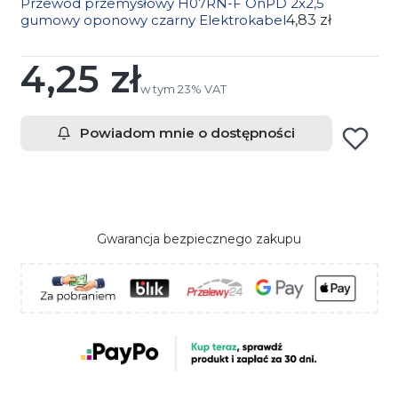
Przewód przemysłowy H07RN-F OnPD 2x2,5
gumowy oponowy czarny Elektrokabel
4,83 zł
4,25 zł
Cena
w tym 23% VAT
w tym
23%
VAT
Powiadom mnie o dostępności
Gwarancja bezpiecznego zakupu