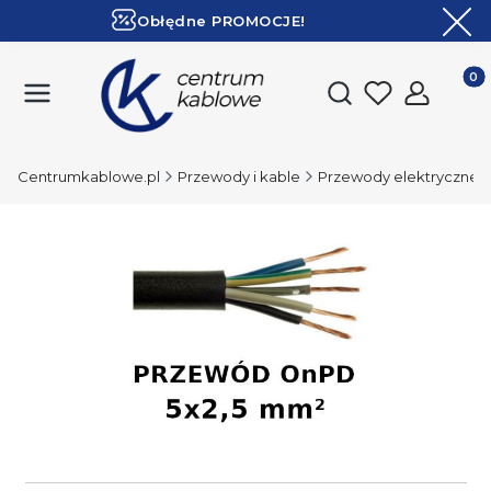
Obłędne PROMOCJE!
ZOBACZ
Ekspresowa dostawa!
Produk
Otwórz wyszukiwark
Centrumkablowe.pl
Przewody i kable
Przewody elektryczne