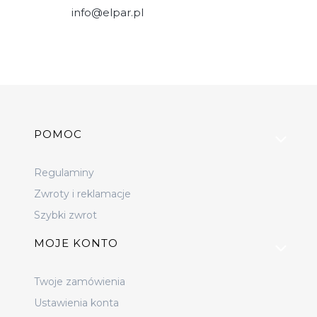
info@elpar.pl
Linki w stopce
POMOC
Regulaminy
Zwroty i reklamacje
Szybki zwrot
MOJE KONTO
Twoje zamówienia
Ustawienia konta