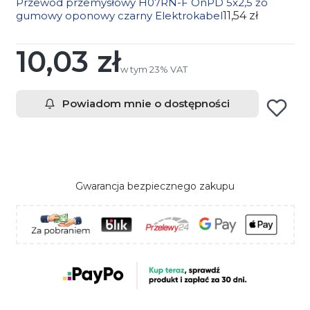
Przewód przemysłowy H07RN-F OnPD 5x2,5 żo
gumowy oponowy czarny Elektrokabel
11,54 zł
10,03 zł
Cena
w tym 23% VAT
w tym
23%
VAT
Powiadom mnie o dostępności
Gwarancja bezpiecznego zakupu