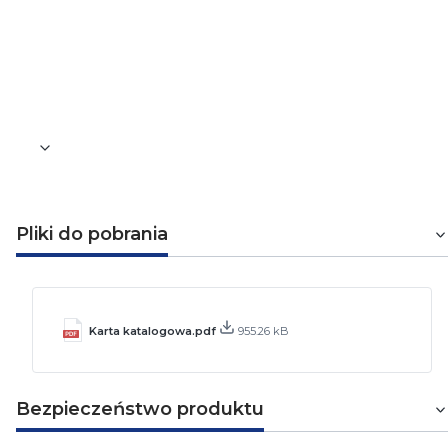
Waga [kg]
0,1
Pliki do pobrania
Karta katalogowa.pdf
955.26 kB
Bezpieczeństwo produktu