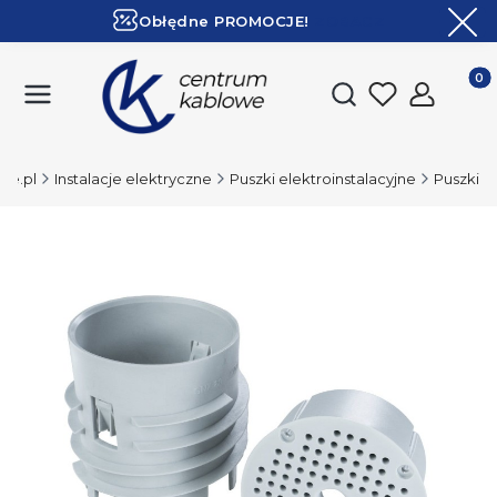
Obłędne PROMOCJE!
ZOBACZ
Ekspresowa dostawa!
Produk
Otwórz wyszukiwark
we.pl
Instalacje elektryczne
Puszki elektroinstalacyjne
Puszki