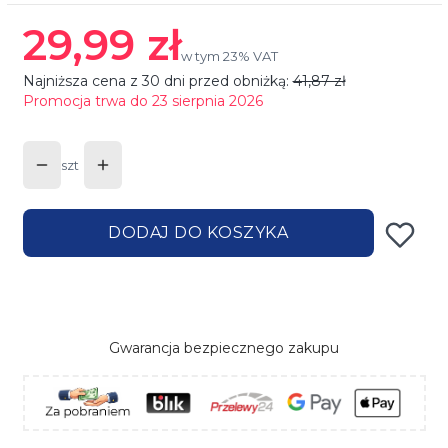
29,99 zł
w tym 23% VAT
w tym
23%
VAT
Najniższa cena z 30 dni przed obniżką:
41,87 zł
Promocja trwa do 23 sierpnia 2026
szt
DODAJ DO KOSZYKA
Gwarancja bezpiecznego zakupu