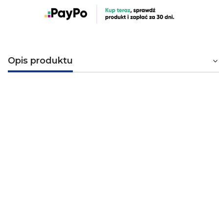
Opis produktu
Płyta montażowa do izolacji
końcowej (MDFZ80_KB)
Płyta montażowa do montażu mniejszych urządzeń
elektrycznych (czujników ruchu, kamer itp.) na
ocieplonych elewacjach budynków o grubości warstwy
izolacyjnej min. 80 mm. Płyta montażowa nadaje się do
styropianu elewacyjnego i wełny mineralnej. Puszka
może być również montowana w gotowych ocieplanych
elewacjach. Maksymalne obciążenie 15N. Opakowanie
zawiera nośnik płyty montażowej, płytę montażową,