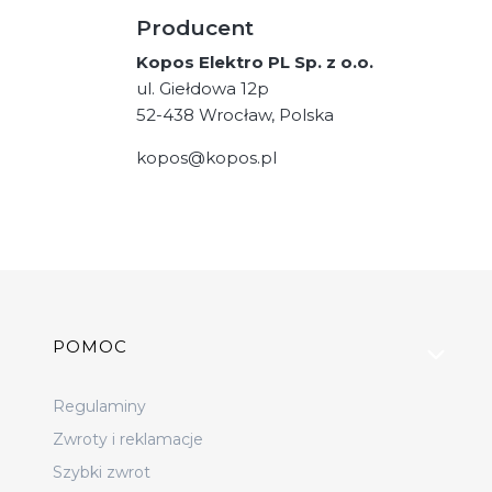
Producent
Kopos Elektro PL Sp. z o.o.
ul. Giełdowa 12p
52-438 Wrocław, Polska
kopos@kopos.pl
Linki w stopce
POMOC
Regulaminy
Zwroty i reklamacje
Szybki zwrot