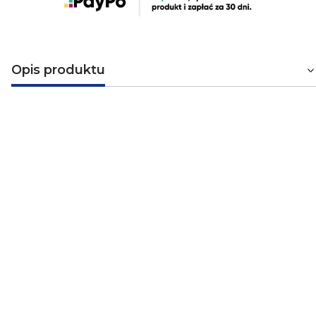
Opis produktu
Płytka czołowa Q.1 do gniazda
antenowego (12036089)
Płytka czołowa do gniazda antenowego 2-wyjściowego
oraz 3-wyjściowego w kolorze białym firmy Hager. Jest
to centralny element do gniazda antenowego 2 i 3-
wyjściowego. Płytka pochodzi z serii
Q.1
, w której
zastosowano innowacyjną powierzchnię, która sprawia
wrażenie niepowtarzalnej aksamitności. Seria ta jest
nowoczesna i idealnie nadaje się zarówno do
nowoczesnych wnętrz jak i tych tradycyjnych. Produkty z
tej serii zostały wykonane z materiałów najwyższej