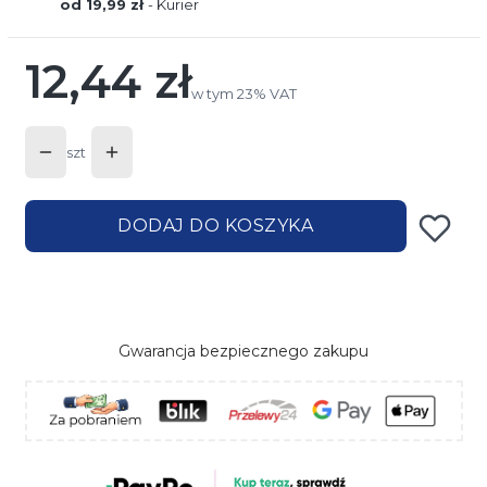
od 19,99 zł
- Kurier
12,44 zł
Cena
w tym 23% VAT
w tym
23%
VAT
szt
DODAJ DO KOSZYKA
Gwarancja bezpiecznego zakupu