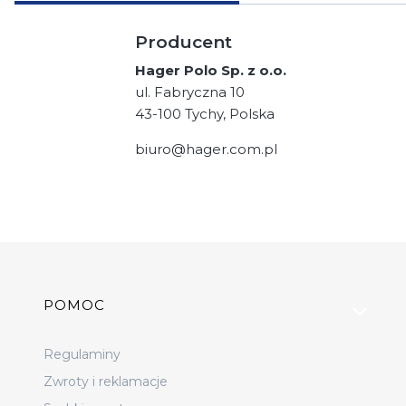
Producent
Hager Polo Sp. z o.o.
ul. Fabryczna 10
43-100 Tychy, Polska
biuro@hager.com.pl
Linki w stopce
POMOC
Regulaminy
Zwroty i reklamacje