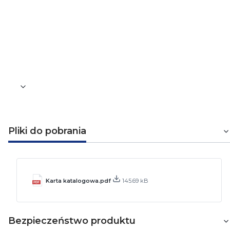
Do liczby gniazd/złączy
3
Stopień ochrony (IP)
IP20
Pliki do pobrania
Karta katalogowa.pdf
145.69 kB
Bezpieczeństwo produktu