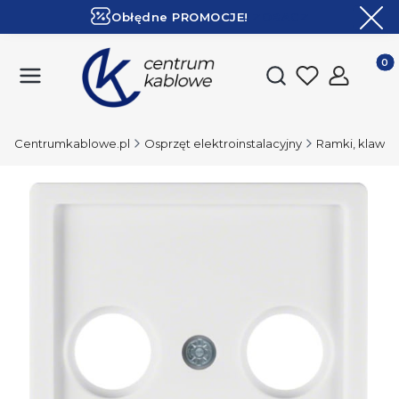
Obłędne PROMOCJE!
ZOBACZ
Ekspresowa dostawa!
Produk
Otwórz wyszukiwark
Centrumkablowe.pl
Osprzęt elektroinstalacyjny
Ramki, klawisze