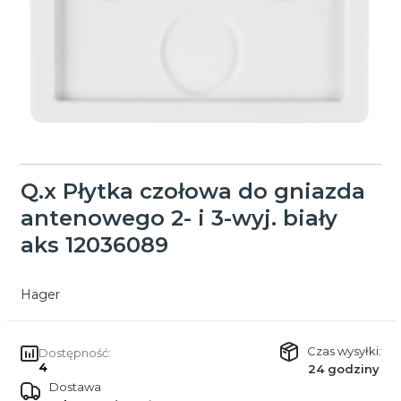
Q.x Płytka czołowa do gniazda
antenowego 2- i 3-wyj. biały
aks 12036089
Hager
Czas wysyłki:
Dostępność:
4
24 godziny
Dostawa