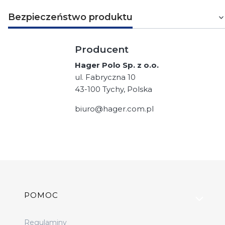
Bezpieczeństwo produktu
Producent
Hager Polo Sp. z o.o.
ul. Fabryczna 10
43-100 Tychy, Polska
biuro@hager.com.pl
Linki w stopce
POMOC
Regulaminy