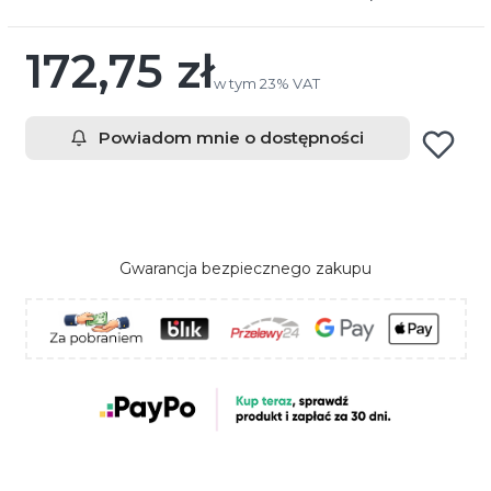
172,75 zł
Cena
w tym 23% VAT
w tym
23%
VAT
Powiadom mnie o dostępności
Gwarancja bezpiecznego zakupu