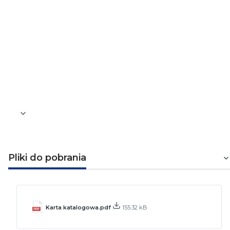
Szerokość wyrażona liczbą modułów
2
Klasa ograniczenia energii
3
Stopień ochrony (IP)
IP20
Pliki do pobrania
Karta katalogowa.pdf
155.32 kB