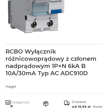
RCBO Wyłącznik
różnicowoprądowy z członem
nadprądowym 1P+N 6kA B
10A/30mA Typ AC ADC910D
Hager
Dostawa
Dostępność:
0
od 19,99 zł
- Kurier