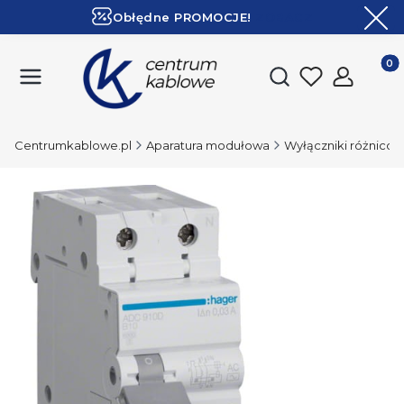
Obłędne PROMOCJE!
ZOBACZ
Ekspresowa dostawa!
Produk
Otwórz wyszukiwark
Centrumkablowe.pl
Aparatura modułowa
Wyłączniki różnic