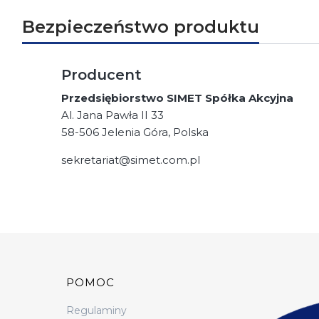
Bezpieczeństwo produktu
Producent
Przedsiębiorstwo SIMET Spółka Akcyjna
Al. Jana Pawła II 33
58-506 Jelenia Góra, Polska
sekretariat@simet.com.pl
Linki w stopce
POMOC
Regulaminy