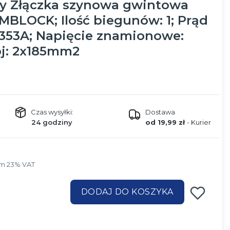
ny Złączka szynowa gwintowa
IMBLOCK; Ilość biegunów: 1; Prąd
353A; Napięcie znamionowe:
ój: 2x185mm2
Czas wysyłki:
Dostawa
24 godziny
od 19,99 zł
- Kurier
m 23% VAT
ym
23%
VAT
DODAJ DO KOSZYKA