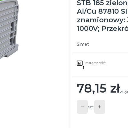
STB 185 zielo
Al/Cu 87810 S
znamionowy: 
1000V; Przekr
Simet
Dostępność:
1
78,15 zł
Cena
w ty
w t
szt