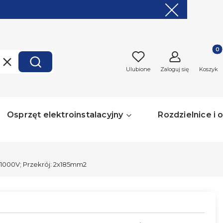
Produk
Wyczyść
Szukaj
Ulubione
Zaloguj się
Koszyk
Osprzęt elektroinstalacyjny
Rozdzielnice i
 1000V; Przekrój: 2x185mm2