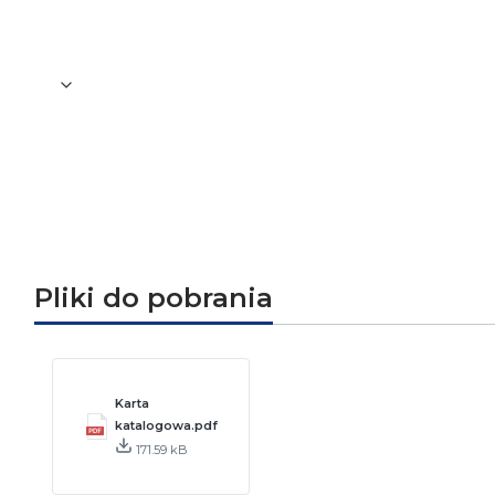
Zgodność z dyrektywami
Ro
Pliki do pobrania
Karta
katalogowa.pdf
171.59 kB