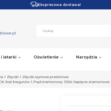
Ekspresowa dostawa!
Obłędne PROMOCJE!
ZOBACZ
blowe.pl
i latarki
Oświetlenie
Narzędzia
ia
Złączki
Złączki szynowe przelotowe
K; Ilość biegunów: 1; Prąd znamionowy: 353A; Napięcie znamionowe: