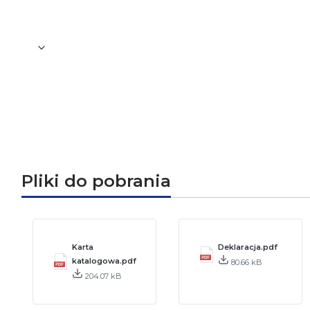
Waga [kg]
0,07
Pliki do pobrania
Karta
Deklaracja.pdf
katalogowa.pdf
80.66 kB
204.07 kB