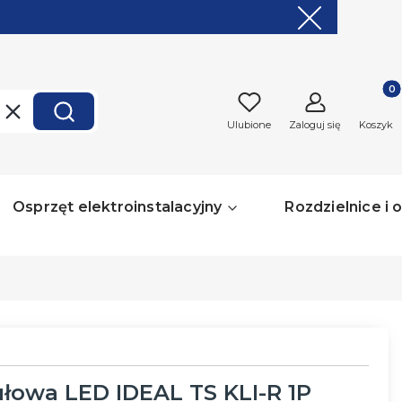
Produk
Wyczyść
Szukaj
Ulubione
Zaloguj się
Koszyk
Osprzęt elektroinstalacyjny
Rozdzielnice i
owa LED IDEAL TS KLI-R 1P