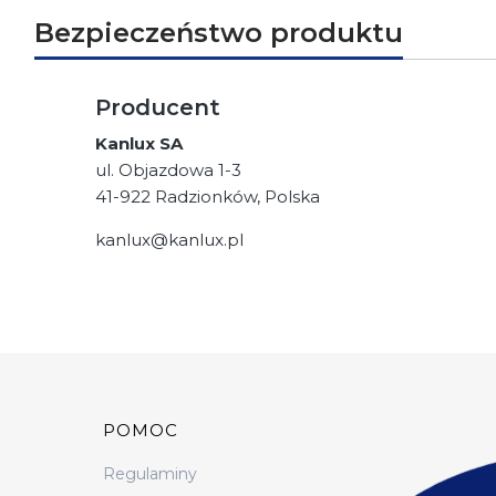
Bezpieczeństwo produktu
Producent
Kanlux SA
ul. Objazdowa 1-3
41-922 Radzionków, Polska
kanlux@kanlux.pl
Linki w stopce
POMOC
Regulaminy