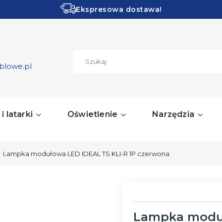
Ekspresowa dostawa!
Obłędne PROMOCJE!
ZOBACZ
blowe.pl
i latarki
Oświetlenie
Narzędzia
Lampka modułowa LED IDEAL TS KLI-R 1P czerwona
Lampka moduł