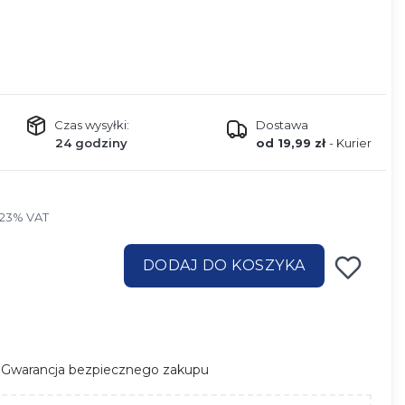
Czas wysyłki:
Dostawa
24 godziny
od 19,99 zł
- Kurier
 23% VAT
23%
VAT
DODAJ DO KOSZYKA
Gwarancja bezpiecznego zakupu