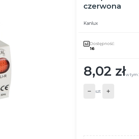
czerwona
Kanlux
Dostępność:
16
8,02 zł
Cena
w tym
w tym
szt