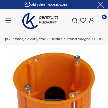
Obłędne PROMOCJE!
ZOBACZ
Ekspresowa dostawa!
Produk
Otwórz wyszukiwark
we.pl
Instalacje elektryczne
Puszki elektroinstalacyjne
Puszki