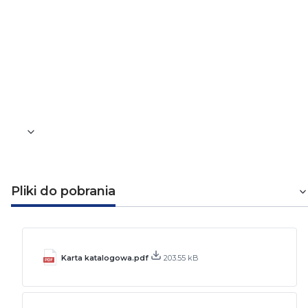
Tak
Kolor
Pomarańczowy
Waga [kg]
0,005
Pliki do pobrania
Karta katalogowa.pdf
203.55 kB