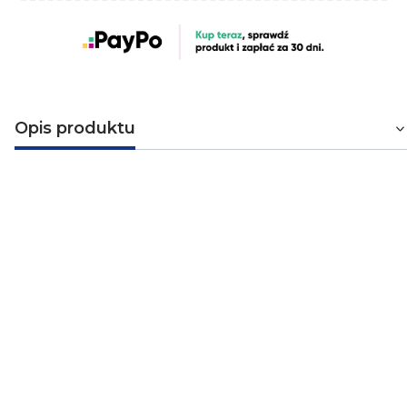
Opis produktu
Puszka instalacyjna 60mm do płyt
gipsowych pomarańczowa
Puszka instalacyjna do płyt gipsowo-kartonowych,
wiatroszczelna, głęboka, z wkrętami w kolorze
pomarańczowym firmy Pawbol.
Cechy puszki:
- wysoki komfort montażu
- autodopasowanie elastycznych przepustów
- beznarzędziowy montaż przewodów i rur