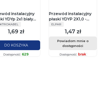
ewód instalacyjny
Przewód instalacyjny
ki YDYp 2x1 biały
płaski YDYP 2X1,0 -
ODUCENT
PRODUCENT
/750V Elektrokabel
Elpar
EKTROKABEL
ELPAR
żek 100m
1,69 zł
1,47 zł
Cena
Cena
Powiadom mnie o
DO KOSZYKA
dostępności
629
brak
Dostępność:
Dostępność: