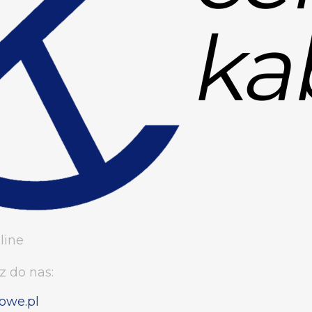
line
z do nas:
owe.pl