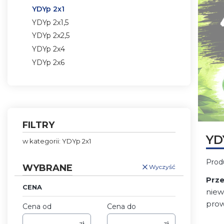
YDYp 2x1
YDYp 2x1,5
YDYp 2x2,5
YDYp 2x4
YDYp 2x6
Koniec menu
FILTRY
Naciśni
YD
w kategorii: YDYp 2x1
Prod
WYBRANE
Wyczyść
Prz
CENA
niew
prow
Cena od
Cena do
zł
zł