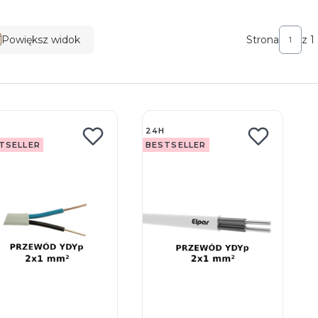
ta produktów
Powiększ widok
Strona
z 1
24H
TSELLER
BESTSELLER