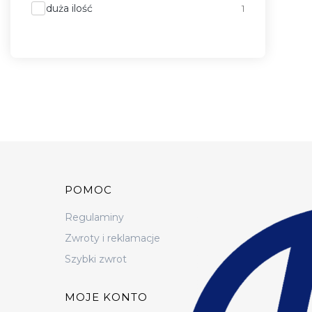
duża ilość
1
Linki w stopce
POMOC
Regulaminy
Zwroty i reklamacje
Szybki zwrot
MOJE KONTO