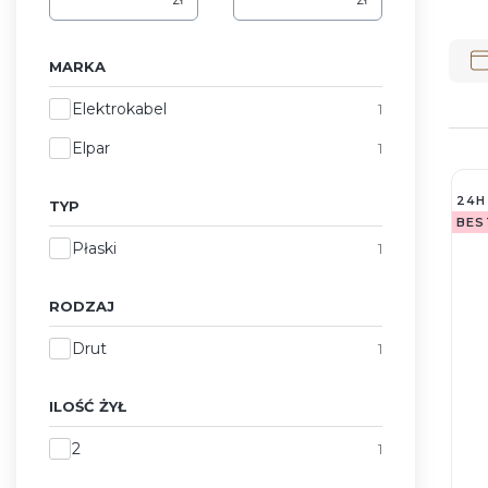
Lis
MARKA
Marka
Elektrokabel
1
Elpar
1
24H
TYP
BES
Typ
Płaski
1
RODZAJ
Rodzaj
Drut
1
ILOŚĆ ŻYŁ
Ilość żył
2
1