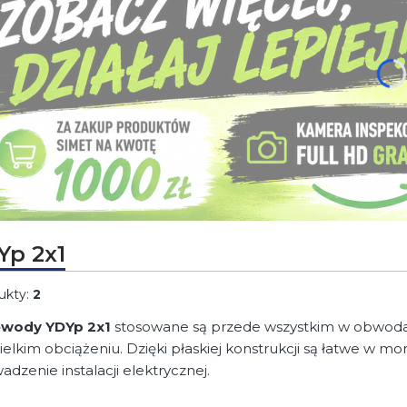
j Enter lub spację, aby otworzyć stronę.
Yp 2x1
ukty:
2
ewody YDYp 2x1
stosowane są przede wszystkim w obwodac
ielkim obciążeniu. Dzięki płaskiej konstrukcji są łatwe w m
adzenie instalacji elektrycznej.