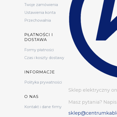
Twoje zamówienia
Ustawienia konta
Przechowalnia
PŁATNOŚCI I
DOSTAWA
Formy płatności
Czas i koszty dostawy
INFORMACJE
Polityka prywatności
Sklep elektryczny on
O NAS
Masz pytania? Napis
Kontakt i dane firmy
sklep@centrumkabl