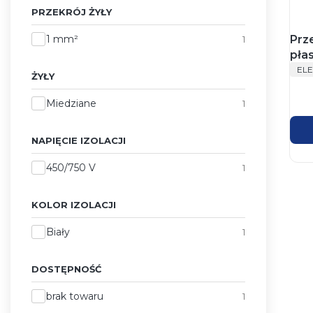
PRZEKRÓJ ŻYŁY
Przekrój żyły
Prz
1 mm²
1
płas
PR
450
EL
ŻYŁY
krą
Żyły
Miedziane
1
NAPIĘCIE IZOLACJI
Napięcie izolacji
450/750 V
1
KOLOR IZOLACJI
Kolor izolacji
Biały
1
DOSTĘPNOŚĆ
Dostępność
brak towaru
1