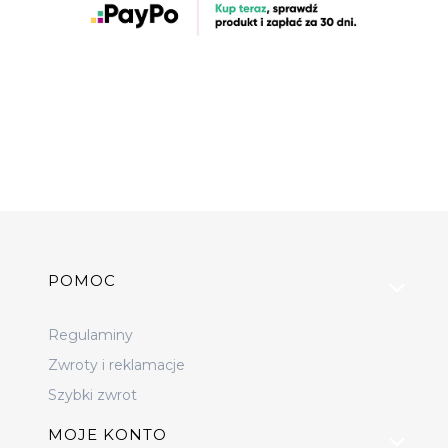
Linki w stopce
POMOC
Regulaminy
Zwroty i reklamacje
Szybki zwrot
MOJE KONTO