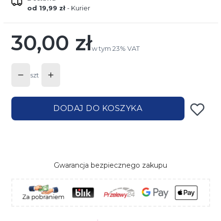
od 19,99 zł
- Kurier
30,00 zł
Cena
w tym 23% VAT
w tym
23%
VAT
szt
DODAJ DO KOSZYKA
Gwarancja bezpiecznego zakupu